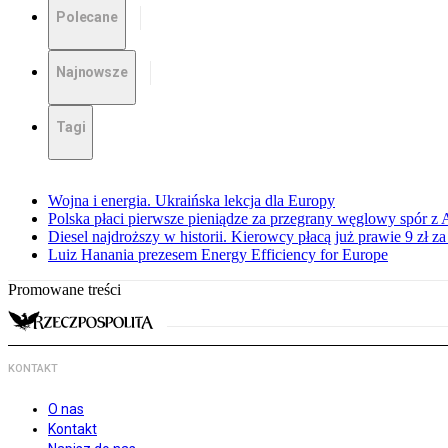
Polecane
Najnowsze
Tagi
Wojna i energia. Ukraińska lekcja dla Europy
Polska płaci pierwsze pieniądze za przegrany węglowy spór z 
Diesel najdroższy w historii. Kierowcy płacą już prawie 9 zł za 
Luiz Hanania prezesem Energy Efficiency for Europe
Promowane treści
KONTAKT
O nas
Kontakt