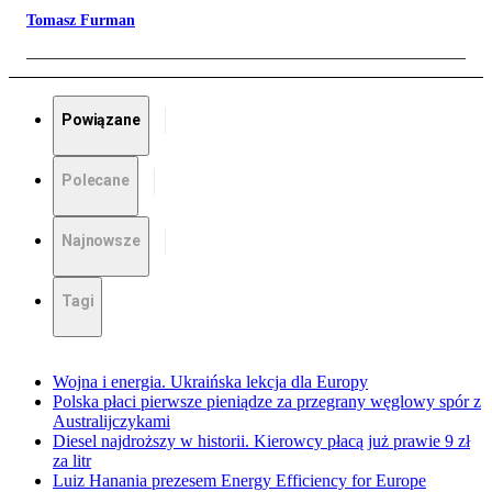
Tomasz Furman
Powiązane
Polecane
Najnowsze
Tagi
Wojna i energia. Ukraińska lekcja dla Europy
Polska płaci pierwsze pieniądze za przegrany węglowy spór z
Australijczykami
Diesel najdroższy w historii. Kierowcy płacą już prawie 9 zł
za litr
Luiz Hanania prezesem Energy Efficiency for Europe