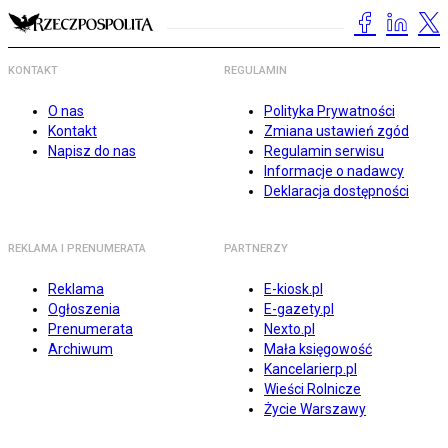
KONTAKT
REGULAMIN
O nas
Polityka Prywatności
Kontakt
Zmiana ustawień zgód
Napisz do nas
Regulamin serwisu
Informacje o nadawcy
Deklaracja dostępności
REKLAMA I PRENUMERATA
PARTNERZY
Reklama
E-kiosk.pl
Ogłoszenia
E-gazety.pl
Prenumerata
Nexto.pl
Archiwum
Mała księgowość
Kancelarierp.pl
Wieści Rolnicze
Życie Warszawy