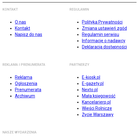
KONTAKT
REGULAMIN
O nas
Polityka Prywatności
Kontakt
Zmiana ustawień zgód
Napisz do nas
Regulamin serwisu
Informacje o nadawcy
Deklaracja dostępności
REKLAMA I PRENUMERATA
PARTNERZY
Reklama
E-kiosk.pl
Ogłoszenia
E-gazety.pl
Prenumerata
Nexto.pl
Archiwum
Mała księgowość
Kancelarierp.pl
Wieści Rolnicze
Życie Warszawy
NASZE WYDARZENIA