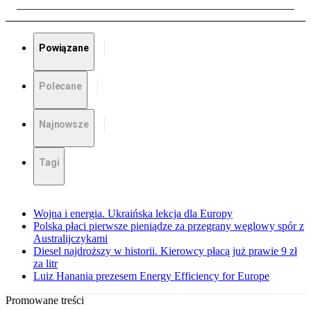
Powiązane
Polecane
Najnowsze
Tagi
Wojna i energia. Ukraińska lekcja dla Europy
Polska płaci pierwsze pieniądze za przegrany węglowy spór z
Australijczykami
Diesel najdroższy w historii. Kierowcy płacą już prawie 9 zł
za litr
Luiz Hanania prezesem Energy Efficiency for Europe
Promowane treści