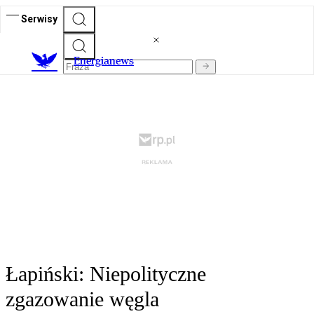
Serwisy
E
nergianews
Łapiński: Niepolityczne
zgazowanie węgla