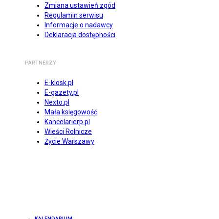
Zmiana ustawień zgód
Regulamin serwisu
Informacje o nadawcy
Deklaracja dostępności
PARTNERZY
E-kiosk.pl
E-gazety.pl
Nexto.pl
Mała księgowość
Kancelarierp.pl
Wieści Rolnicze
Życie Warszawy
KALENDARIUM