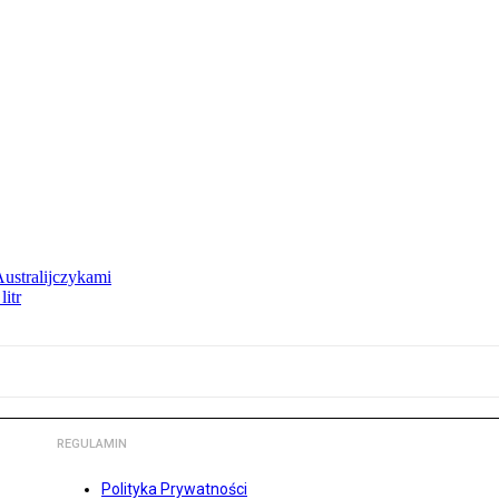
Australijczykami
litr
REGULAMIN
Polityka Prywatności