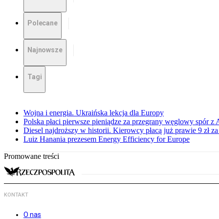
Polecane
Najnowsze
Tagi
Wojna i energia. Ukraińska lekcja dla Europy
Polska płaci pierwsze pieniądze za przegrany węglowy spór z 
Diesel najdroższy w historii. Kierowcy płacą już prawie 9 zł za 
Luiz Hanania prezesem Energy Efficiency for Europe
Promowane treści
KONTAKT
O nas