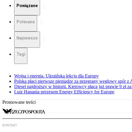
Powiązane
Polecane
Najnowsze
Tagi
Wojna i energia. Ukraińska lekcja dla Europy
Polska płaci pierwsze pieniądze za przegrany węglowy spór z 
Diesel najdroższy w historii. Kierowcy płacą już prawie 9 zł za 
Luiz Hanania prezesem Energy Efficiency for Europe
Promowane treści
KONTAKT