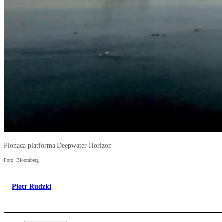
Płonąca platforma Deepwater Horizon
Foto: Bloomberg
Piotr Rudzki