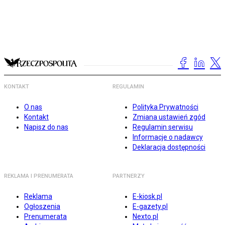
KONTAKT
REGULAMIN
O nas
Polityka Prywatności
Kontakt
Zmiana ustawień zgód
Napisz do nas
Regulamin serwisu
Informacje o nadawcy
Deklaracja dostępności
REKLAMA I PRENUMERATA
PARTNERZY
Reklama
E-kiosk.pl
Ogłoszenia
E-gazety.pl
Prenumerata
Nexto.pl