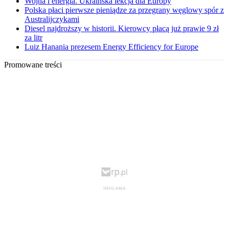
Wojna i energia. Ukraińska lekcja dla Europy
Polska płaci pierwsze pieniądze za przegrany węglowy spór z
Australijczykami
Diesel najdroższy w historii. Kierowcy płacą już prawie 9 zł
za litr
Luiz Hanania prezesem Energy Efficiency for Europe
Promowane treści