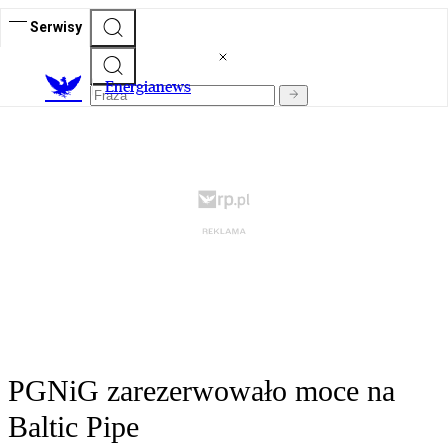
Serwisy
E
nergianews
PGNiG zarezerwowało moce na
Baltic Pipe