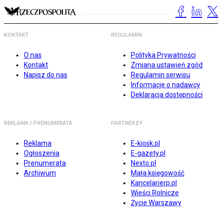
KONTAKT
REGULAMIN
O nas
Polityka Prywatności
Kontakt
Zmiana ustawień zgód
Napisz do nas
Regulamin serwisu
Informacje o nadawcy
Deklaracja dostępności
REKLAMA I PRENUMERATA
PARTNERZY
Reklama
E-kiosk.pl
Ogłoszenia
E-gazety.pl
Prenumerata
Nexto.pl
Archiwum
Mała księgowość
Kancelarierp.pl
Wieści Rolnicze
Życie Warszawy