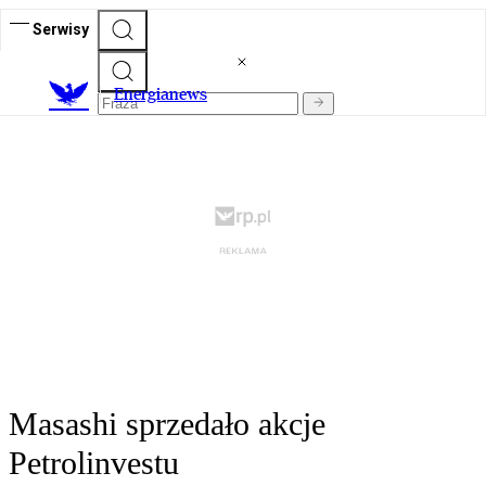
Serwisy
E
nergianews
Masashi sprzedało akcje
Petrolinvestu