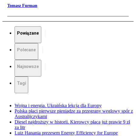
Tomasz Furman
Powiązane
Polecane
Najnowsze
Tagi
Wojna i energia. Ukraińska lekcja dla Europy
Polska płaci pierwsze pieniądze za przegrany węglowy spór z
Australijczykami
Diesel najdroższy w historii. Kierowcy płacą już prawie 9 zł
za litr
Luiz Hanania prezesem Energy Efficiency for Europe