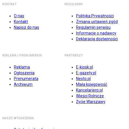
KONTAKT
REGULAMIN
O nas
Polityka Prywatności
Kontakt
Zmiana ustawień zgód
Napisz do nas
Regulamin serwisu
Informacje o nadawcy
Deklaracja dostępności
REKLAMA I PRENUMERATA
PARTNERZY
Reklama
E-kiosk.pl
Ogłoszenia
E-gazety.pl
Prenumerata
Nexto.pl
Archiwum
Mała księgowość
Kancelarierp.pl
Wieści Rolnicze
Życie Warszawy
NASZE WYDARZENIA