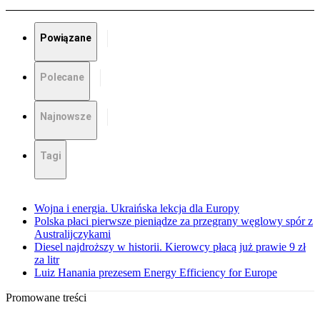
Powiązane
Polecane
Najnowsze
Tagi
Wojna i energia. Ukraińska lekcja dla Europy
Polska płaci pierwsze pieniądze za przegrany węglowy spór z
Australijczykami
Diesel najdroższy w historii. Kierowcy płacą już prawie 9 zł
za litr
Luiz Hanania prezesem Energy Efficiency for Europe
Promowane treści