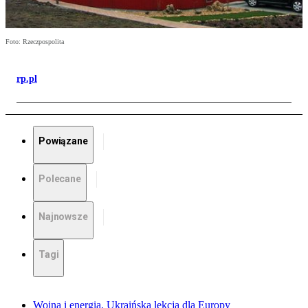
Foto: Rzeczpospolita
rp.pl
Powiązane
Polecane
Najnowsze
Tagi
Wojna i energia. Ukraińska lekcja dla Europy