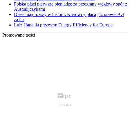
Polska płaci pierwsze pieniądze za przegrany węglowy spór z
Australijczykami
Diesel najdroższy w historii. Kierowcy płacą już prawie 9 zł
za litr
Luiz Hanania prezesem Energy Efficiency for Europe
Promowane treści