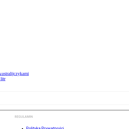
Australijczykami
litr
REGULAMIN
Polityka Prywatności