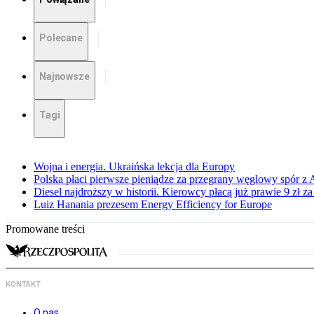
Polecane
Najnowsze
Tagi
Wojna i energia. Ukraińska lekcja dla Europy
Polska płaci pierwsze pieniądze za przegrany węglowy spór z 
Diesel najdroższy w historii. Kierowcy płacą już prawie 9 zł za 
Luiz Hanania prezesem Energy Efficiency for Europe
Promowane treści
KONTAKT
O nas