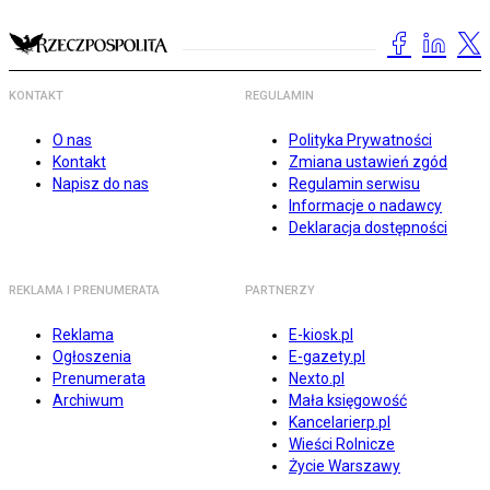
KONTAKT
REGULAMIN
O nas
Polityka Prywatności
Kontakt
Zmiana ustawień zgód
Napisz do nas
Regulamin serwisu
Informacje o nadawcy
Deklaracja dostępności
REKLAMA I PRENUMERATA
PARTNERZY
Reklama
E-kiosk.pl
Ogłoszenia
E-gazety.pl
Prenumerata
Nexto.pl
Archiwum
Mała księgowość
Kancelarierp.pl
Wieści Rolnicze
Życie Warszawy