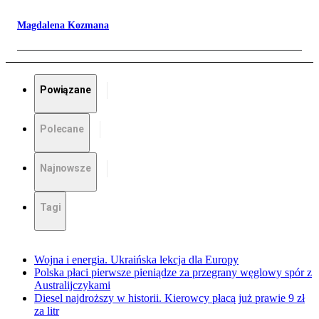
Magdalena Kozmana
Powiązane
Polecane
Najnowsze
Tagi
Wojna i energia. Ukraińska lekcja dla Europy
Polska płaci pierwsze pieniądze za przegrany węglowy spór z
Australijczykami
Diesel najdroższy w historii. Kierowcy płacą już prawie 9 zł
za litr