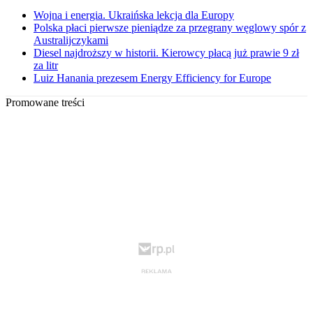
Wojna i energia. Ukraińska lekcja dla Europy
Polska płaci pierwsze pieniądze za przegrany węglowy spór z
Australijczykami
Diesel najdroższy w historii. Kierowcy płacą już prawie 9 zł
za litr
Luiz Hanania prezesem Energy Efficiency for Europe
Promowane treści