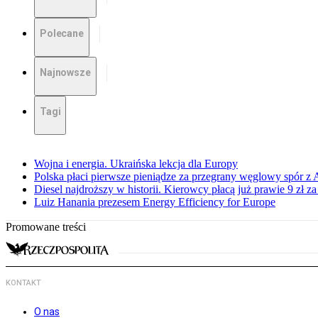
Polecane
Najnowsze
Tagi
Wojna i energia. Ukraińska lekcja dla Europy
Polska płaci pierwsze pieniądze za przegrany węglowy spór z 
Diesel najdroższy w historii. Kierowcy płacą już prawie 9 zł za 
Luiz Hanania prezesem Energy Efficiency for Europe
Promowane treści
KONTAKT
O nas