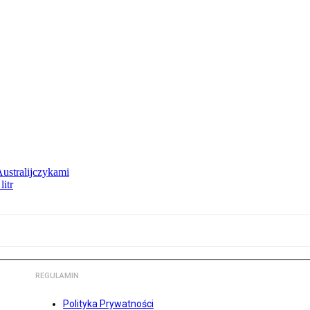
Australijczykami
litr
REGULAMIN
Polityka Prywatności