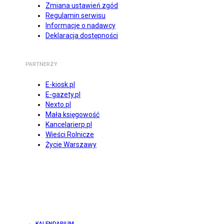
Zmiana ustawień zgód
Regulamin serwisu
Informacje o nadawcy
Deklaracja dostępności
PARTNERZY
E-kiosk.pl
E-gazety.pl
Nexto.pl
Mała księgowość
Kancelarierp.pl
Wieści Rolnicze
Życie Warszawy
KALENDARIUM