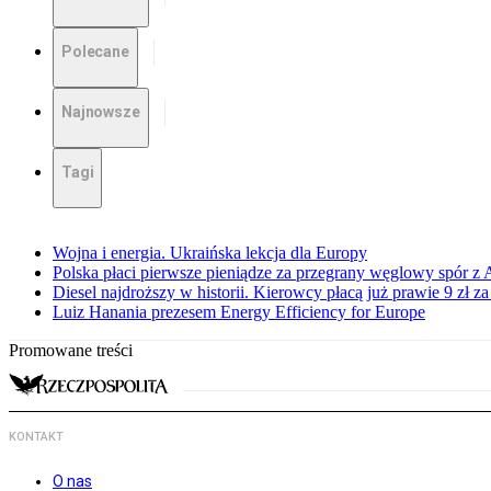
Polecane
Najnowsze
Tagi
Wojna i energia. Ukraińska lekcja dla Europy
Polska płaci pierwsze pieniądze za przegrany węglowy spór z 
Diesel najdroższy w historii. Kierowcy płacą już prawie 9 zł za 
Luiz Hanania prezesem Energy Efficiency for Europe
Promowane treści
KONTAKT
O nas