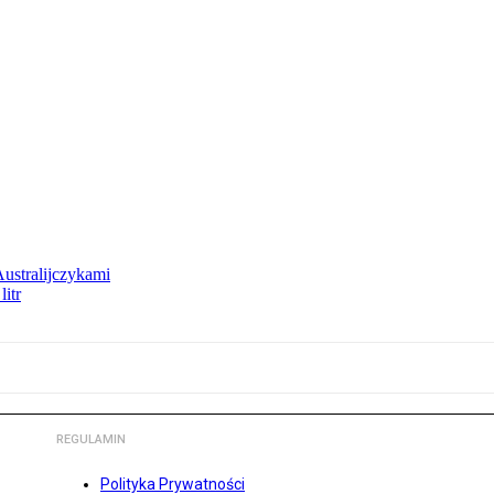
Australijczykami
litr
REGULAMIN
Polityka Prywatności