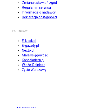
Zmiana ustawień zgód
Regulamin serwisu
Informacje o nadawcy
Deklaracja dostępności
PARTNERZY
E-kiosk.pl
E-gazety.pl
Nexto.pl
Mała księgowość
Kancelarierp.pl
Wieści Rolnicze
Życie Warszawy
KALENDARIUM