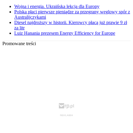
Wojna i energia. Ukraińska lekcja dla Europy
Polska płaci pierwsze pieniądze za przegrany węglowy spór z
Australijczykami
Diesel najdroższy w historii. Kierowcy płacą już prawie 9 zł
za litr
Luiz Hanania prezesem Energy Efficiency for Europe
Promowane treści