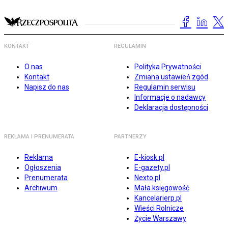
KONTAKT
REGULAMIN
O nas
Polityka Prywatności
Kontakt
Zmiana ustawień zgód
Napisz do nas
Regulamin serwisu
Informacje o nadawcy
Deklaracja dostępności
REKLAMA I PRENUMERATA
PARTNERZY
Reklama
E-kiosk.pl
Ogłoszenia
E-gazety.pl
Prenumerata
Nexto.pl
Archiwum
Mała księgowość
Kancelarierp.pl
Wieści Rolnicze
Życie Warszawy