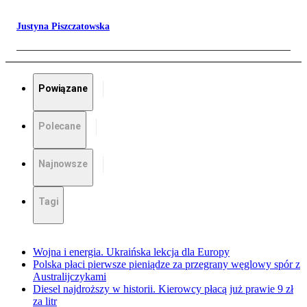
Justyna Piszczatowska
Powiązane
Polecane
Najnowsze
Tagi
Wojna i energia. Ukraińska lekcja dla Europy
Polska płaci pierwsze pieniądze za przegrany węglowy spór z
Australijczykami
Diesel najdroższy w historii. Kierowcy płacą już prawie 9 zł
za litr