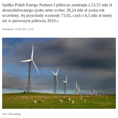
Spółka Polish Energy Partners I półrocze zamknęła z 23,55 mln zł
skonsolidowanego zysku netto wobec 28,24 mln zł zysku rok
wcześniej. Jej przychody wyniosły 71,02, czyli o 8,5 mln zł mniej
niż w pierwszym półroczu 2010 r.
Publikacja:
12.08.2011 12:02
Foto: Bloomberg