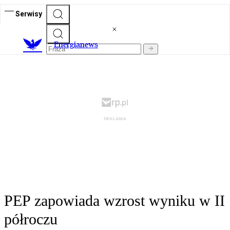
Serwisy
E
nergianews
PEP zapowiada wzrost wyniku w II
półroczu