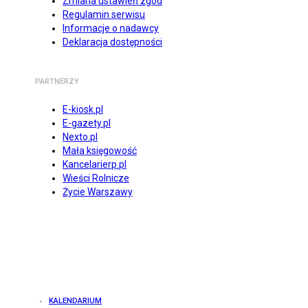
Zmiana ustawień zgód
Regulamin serwisu
Informacje o nadawcy
Deklaracja dostępności
PARTNERZY
E-kiosk.pl
E-gazety.pl
Nexto.pl
Mała księgowość
Kancelarierp.pl
Wieści Rolnicze
Życie Warszawy
KALENDARIUM