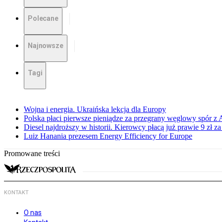
Polecane
Najnowsze
Tagi
Wojna i energia. Ukraińska lekcja dla Europy
Polska płaci pierwsze pieniądze za przegrany węglowy spór z 
Diesel najdroższy w historii. Kierowcy płacą już prawie 9 zł za 
Luiz Hanania prezesem Energy Efficiency for Europe
Promowane treści
KONTAKT
O nas