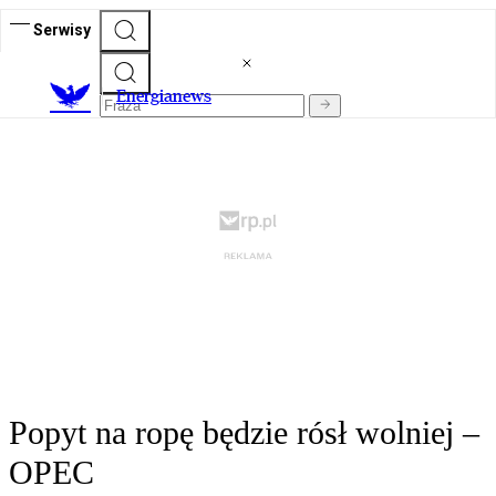
Serwisy
E
nergianews
Popyt na ropę będzie rósł wolniej –
OPEC