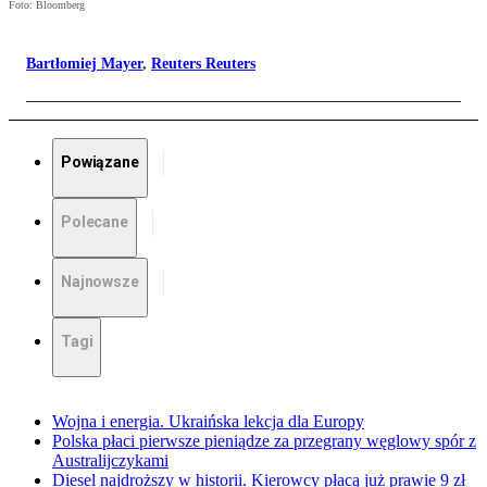
Foto: Bloomberg
Bartłomiej Mayer
,
Reuters Reuters
Powiązane
Polecane
Najnowsze
Tagi
Wojna i energia. Ukraińska lekcja dla Europy
Polska płaci pierwsze pieniądze za przegrany węglowy spór z
Australijczykami
Diesel najdroższy w historii. Kierowcy płacą już prawie 9 zł