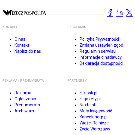
KONTAKT
REGULAMIN
O nas
Polityka Prywatności
Kontakt
Zmiana ustawień zgód
Napisz do nas
Regulamin serwisu
Informacje o nadawcy
Deklaracja dostępności
REKLAMA I PRENUMERATA
PARTNERZY
Reklama
E-kiosk.pl
Ogłoszenia
E-gazety.pl
Prenumerata
Nexto.pl
Archiwum
Mała księgowość
Kancelarierp.pl
Wieści Rolnicze
Życie Warszawy