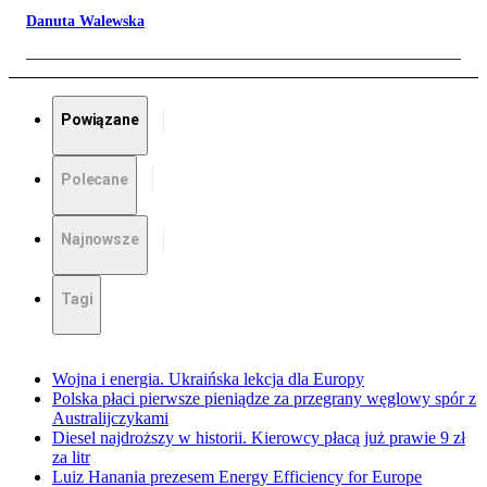
Danuta Walewska
Powiązane
Polecane
Najnowsze
Tagi
Wojna i energia. Ukraińska lekcja dla Europy
Polska płaci pierwsze pieniądze za przegrany węglowy spór z
Australijczykami
Diesel najdroższy w historii. Kierowcy płacą już prawie 9 zł
za litr
Luiz Hanania prezesem Energy Efficiency for Europe