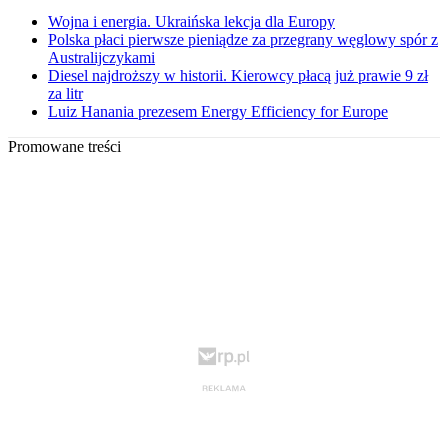
Wojna i energia. Ukraińska lekcja dla Europy
Polska płaci pierwsze pieniądze za przegrany węglowy spór z
Australijczykami
Diesel najdroższy w historii. Kierowcy płacą już prawie 9 zł
za litr
Luiz Hanania prezesem Energy Efficiency for Europe
Promowane treści