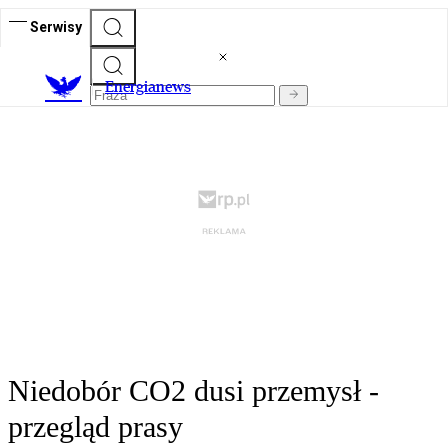
Serwisy
E
nergianews
Niedobór CO2 dusi przemysł -
przegląd prasy