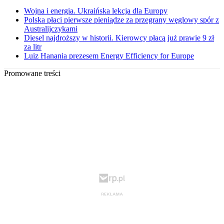
Wojna i energia. Ukraińska lekcja dla Europy
Polska płaci pierwsze pieniądze za przegrany węglowy spór z
Australijczykami
Diesel najdroższy w historii. Kierowcy płacą już prawie 9 zł
za litr
Luiz Hanania prezesem Energy Efficiency for Europe
Promowane treści