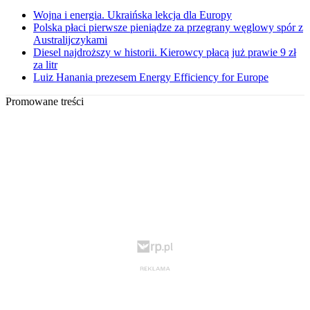
Wojna i energia. Ukraińska lekcja dla Europy
Polska płaci pierwsze pieniądze za przegrany węglowy spór z
Australijczykami
Diesel najdroższy w historii. Kierowcy płacą już prawie 9 zł
za litr
Luiz Hanania prezesem Energy Efficiency for Europe
Promowane treści