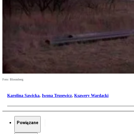
Foto: Bloomberg
Karolina Sawicka
,
Iwona Trusewicz
,
Ksawery Wardacki
Powiązane