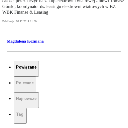
całości przeznaczyć na zakup elektrowni wiatrowej - mówi Tomasz
Górski, koordynator ds. leasingu elektrowni wiatrowych w BZ
WBK Finanse & Leasing
Publikacja:
08.12.2011 11:00
Magdalena Kozmana
Powiązane
Polecane
Najnowsze
Tagi