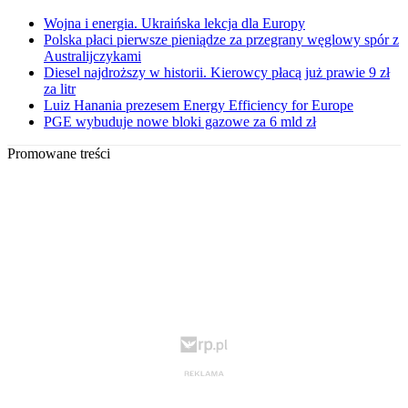
Wojna i energia. Ukraińska lekcja dla Europy
Polska płaci pierwsze pieniądze za przegrany węglowy spór z
Australijczykami
Diesel najdroższy w historii. Kierowcy płacą już prawie 9 zł
za litr
Luiz Hanania prezesem Energy Efficiency for Europe
PGE wybuduje nowe bloki gazowe za 6 mld zł
Promowane treści