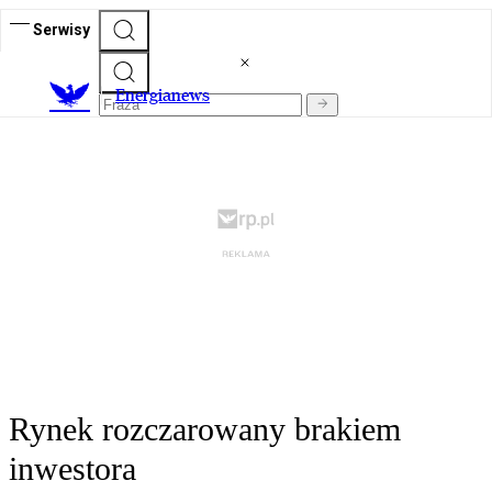
Serwisy
E
nergianews
Rynek rozczarowany brakiem
inwestora