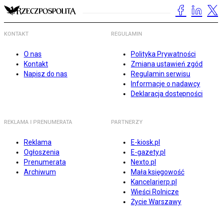
KONTAKT
REGULAMIN
O nas
Polityka Prywatności
Kontakt
Zmiana ustawień zgód
Napisz do nas
Regulamin serwisu
Informacje o nadawcy
Deklaracja dostępności
REKLAMA I PRENUMERATA
PARTNERZY
Reklama
E-kiosk.pl
Ogłoszenia
E-gazety.pl
Prenumerata
Nexto.pl
Archiwum
Mała księgowość
Kancelarierp.pl
Wieści Rolnicze
Życie Warszawy