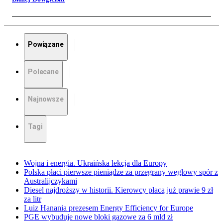
Powiązane
Polecane
Najnowsze
Tagi
Wojna i energia. Ukraińska lekcja dla Europy
Polska płaci pierwsze pieniądze za przegrany węglowy spór z
Australijczykami
Diesel najdroższy w historii. Kierowcy płacą już prawie 9 zł
za litr
Luiz Hanania prezesem Energy Efficiency for Europe
PGE wybuduje nowe bloki gazowe za 6 mld zł