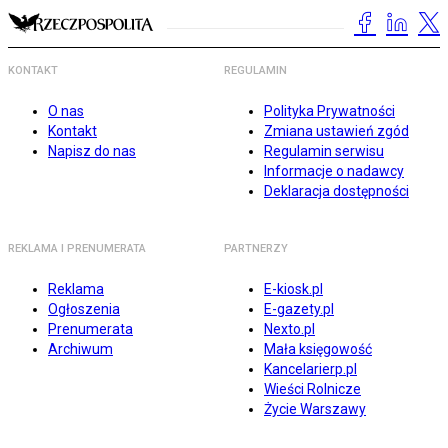
KONTAKT
REGULAMIN
O nas
Polityka Prywatności
Kontakt
Zmiana ustawień zgód
Napisz do nas
Regulamin serwisu
Informacje o nadawcy
Deklaracja dostępności
REKLAMA I PRENUMERATA
PARTNERZY
Reklama
E-kiosk.pl
Ogłoszenia
E-gazety.pl
Prenumerata
Nexto.pl
Archiwum
Mała księgowość
Kancelarierp.pl
Wieści Rolnicze
Życie Warszawy