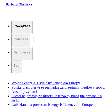
Barbara Oksińska
Powiązane
Polecane
Najnowsze
Tagi
Wojna i energia. Ukraińska lekcja dla Europy
Polska płaci pierwsze pieniądze za przegrany węglowy spór z
Australijczykami
Diesel najdroższy w historii. Kierowcy płacą już prawie 9 zł
za litr
Luiz Hanania prezesem Energy Efficiency for Europe