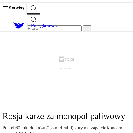
Serwisy
E
nergianews
Rosja karze za monopol paliwowy
Ponad 60 mln dolarów (1,8 mld rubli) kary ma zapłacić koncern