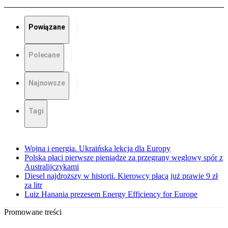
Powiązane
Polecane
Najnowsze
Tagi
Wojna i energia. Ukraińska lekcja dla Europy
Polska płaci pierwsze pieniądze za przegrany węglowy spór z
Australijczykami
Diesel najdroższy w historii. Kierowcy płacą już prawie 9 zł
za litr
Luiz Hanania prezesem Energy Efficiency for Europe
Promowane treści