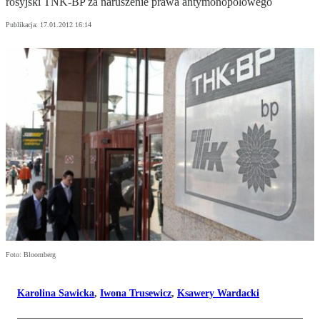
rosyjski TNK-BP za naruszenie prawa antymonopolowego
Publikacja:
17.01.2012 16:14
Foto: Bloomberg
Karolina Sawicka
,
Iwona Trusewicz
,
Ksawery Wardacki