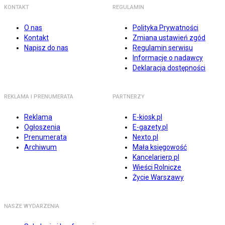
KONTAKT
REGULAMIN
O nas
Polityka Prywatności
Kontakt
Zmiana ustawień zgód
Napisz do nas
Regulamin serwisu
Informacje o nadawcy
Deklaracja dostępności
REKLAMA I PRENUMERATA
PARTNERZY
Reklama
E-kiosk.pl
Ogłoszenia
E-gazety.pl
Prenumerata
Nexto.pl
Archiwum
Mała księgowość
Kancelarierp.pl
Wieści Rolnicze
Życie Warszawy
NASZE WYDARZENIA