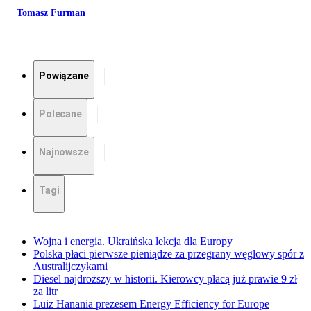
Tomasz Furman
Powiązane
Polecane
Najnowsze
Tagi
Wojna i energia. Ukraińska lekcja dla Europy
Polska płaci pierwsze pieniądze za przegrany węglowy spór z
Australijczykami
Diesel najdroższy w historii. Kierowcy płacą już prawie 9 zł
za litr
Luiz Hanania prezesem Energy Efficiency for Europe