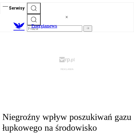
Serwisy
E
nergianews
Niegroźny wpływ poszukiwań gazu
łupkowego na środowisko