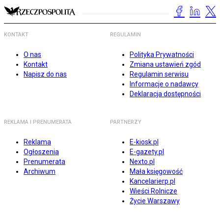
KONTAKT
REGULAMIN
O nas
Polityka Prywatności
Kontakt
Zmiana ustawień zgód
Napisz do nas
Regulamin serwisu
Informacje o nadawcy
Deklaracja dostępności
REKLAMA I PRENUMERATA
PARTNERZY
Reklama
E-kiosk.pl
Ogłoszenia
E-gazety.pl
Prenumerata
Nexto.pl
Archiwum
Mała księgowość
Kancelarierp.pl
Wieści Rolnicze
Życie Warszawy