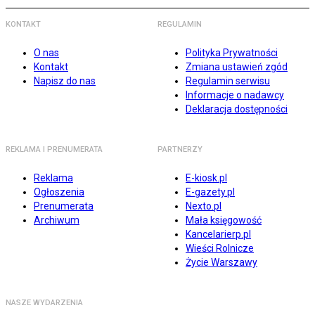
KONTAKT
REGULAMIN
O nas
Polityka Prywatności
Kontakt
Zmiana ustawień zgód
Napisz do nas
Regulamin serwisu
Informacje o nadawcy
Deklaracja dostępności
REKLAMA I PRENUMERATA
PARTNERZY
Reklama
E-kiosk.pl
Ogłoszenia
E-gazety.pl
Prenumerata
Nexto.pl
Archiwum
Mała księgowość
Kancelarierp.pl
Wieści Rolnicze
Życie Warszawy
NASZE WYDARZENIA