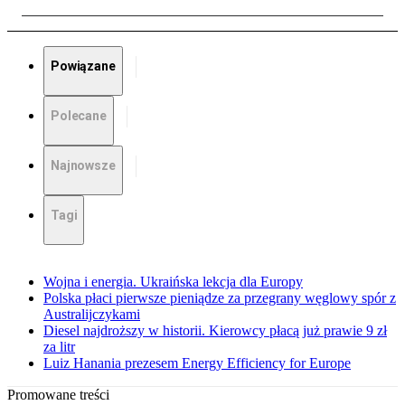
Powiązane
Polecane
Najnowsze
Tagi
Wojna i energia. Ukraińska lekcja dla Europy
Polska płaci pierwsze pieniądze za przegrany węglowy spór z
Australijczykami
Diesel najdroższy w historii. Kierowcy płacą już prawie 9 zł
za litr
Luiz Hanania prezesem Energy Efficiency for Europe
Promowane treści