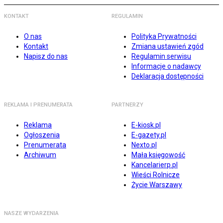
KONTAKT
REGULAMIN
O nas
Polityka Prywatności
Kontakt
Zmiana ustawień zgód
Napisz do nas
Regulamin serwisu
Informacje o nadawcy
Deklaracja dostępności
REKLAMA I PRENUMERATA
PARTNERZY
Reklama
E-kiosk.pl
Ogłoszenia
E-gazety.pl
Prenumerata
Nexto.pl
Archiwum
Mała księgowość
Kancelarierp.pl
Wieści Rolnicze
Życie Warszawy
NASZE WYDARZENIA