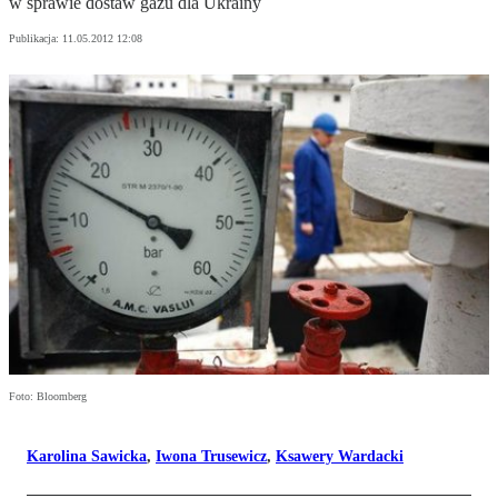
w sprawie dostaw gazu dla Ukrainy
Publikacja:
11.05.2012 12:08
Foto: Bloomberg
Karolina Sawicka
,
Iwona Trusewicz
,
Ksawery Wardacki