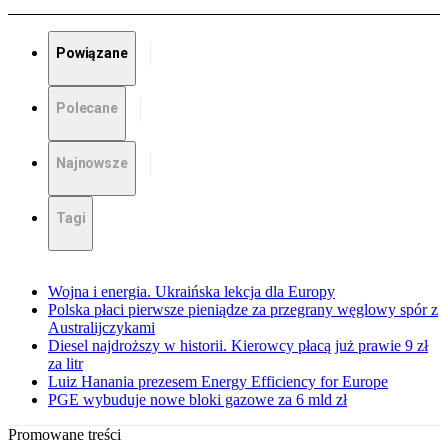
Powiązane
Polecane
Najnowsze
Tagi
Wojna i energia. Ukraińska lekcja dla Europy
Polska płaci pierwsze pieniądze za przegrany węglowy spór z
Australijczykami
Diesel najdroższy w historii. Kierowcy płacą już prawie 9 zł
za litr
Luiz Hanania prezesem Energy Efficiency for Europe
PGE wybuduje nowe bloki gazowe za 6 mld zł
Promowane treści