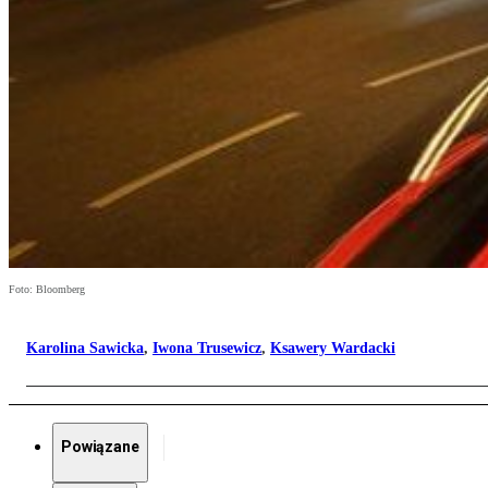
Foto: Bloomberg
Karolina Sawicka
,
Iwona Trusewicz
,
Ksawery Wardacki
Powiązane