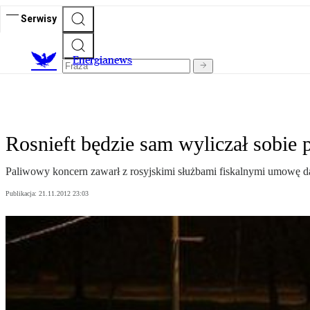
Serwisy
E
nergianews
Rosnieft będzie sam wyliczał sobie 
Paliwowy koncern zawarł z rosyjskimi służbami fiskalnymi umowę da
Publikacja:
21.11.2012 23:03