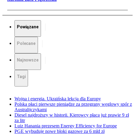
Powiązane
Polecane
Najnowsze
Tagi
Wojna i energia. Ukraińska lekcja dla Europy
Polska płaci pierwsze pieniądze za przegrany węglowy spór z
Australijczykami
Diesel najdroższy w historii. Kierowcy płacą już prawie 9 zł
za litr
Luiz Hanania prezesem Energy Efficiency for Europe
PGE wybuduje nowe bloki gazowe za 6 mld zł