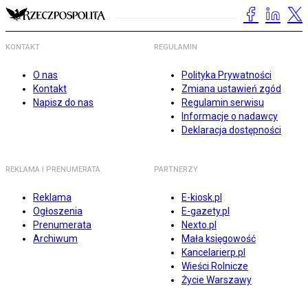
KONTAKT
REGULAMIN
O nas
Polityka Prywatności
Kontakt
Zmiana ustawień zgód
Napisz do nas
Regulamin serwisu
Informacje o nadawcy
Deklaracja dostępności
REKLAMA I PRENUMERATA
PARTNERZY
Reklama
E-kiosk.pl
Ogłoszenia
E-gazety.pl
Prenumerata
Nexto.pl
Archiwum
Mała księgowość
Kancelarierp.pl
Wieści Rolnicze
Życie Warszawy