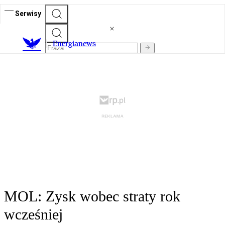
Serwisy
E
nergianews
MOL: Zysk wobec straty rok
wcześniej