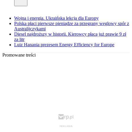
Wojna i energia. Ukraińska lekcja dla Europy
Polska płaci pierwsze pieniądze za przegrany węglowy spór z
Australijczykami
Diesel najdroższy w historii. Kierowcy płacą już prawie 9 zł
za litr
Luiz Hanania prezesem Energy Efficiency for Europe
Promowane treści