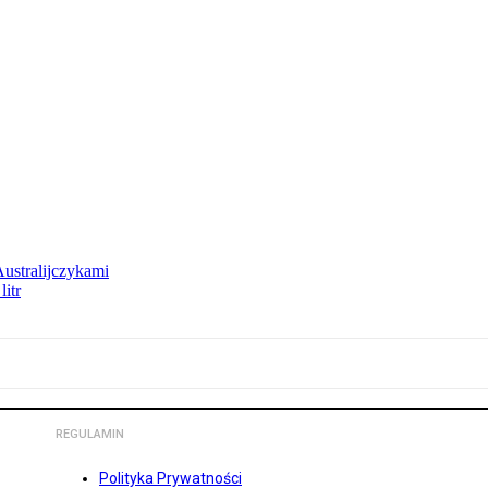
Australijczykami
litr
REGULAMIN
Polityka Prywatności