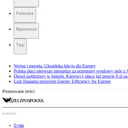
Polecane
Najnowsze
Tagi
Wojna i energia. Ukraińska lekcja dla Europy
Polska płaci pierwsze pieniądze za przegrany węglowy spór z 
Diesel najdroższy w historii. Kierowcy płacą już prawie 9 zł za 
Luiz Hanania prezesem Energy Efficiency for Europe
Promowane treści
KONTAKT
O nas