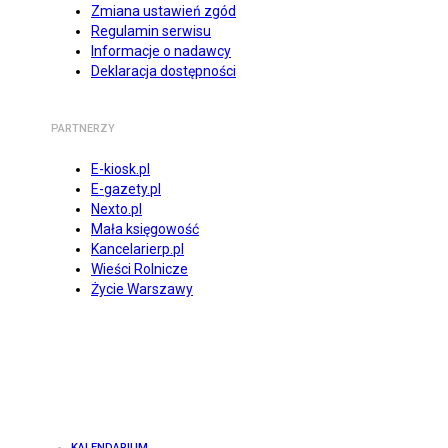
Zmiana ustawień zgód
Regulamin serwisu
Informacje o nadawcy
Deklaracja dostępności
PARTNERZY
E-kiosk.pl
E-gazety.pl
Nexto.pl
Mała księgowość
Kancelarierp.pl
Wieści Rolnicze
Życie Warszawy
KALENDARIUM