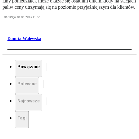
lany poniedziałek może okazać się ostatnim dniem,kiedy na stacjach
paliw ceny utrzymają się na poziomie przyjaźniejszym dla klientów.
Publikacja:
01.04.2013 11:22
Danuta Walewska
Powiązane
Polecane
Najnowsze
Tagi