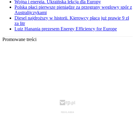
Wojna i energia. Ukraińska lekcja dla Europy
Polska płaci pierwsze pieniądze za przegrany węglowy spór z
Australijczykami
Diesel najdroższy w historii. Kierowcy płacą już prawie 9 zł
za litr
Luiz Hanania prezesem Energy Efficiency for Europe
Promowane treści