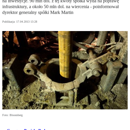
na inwestycje. 90 mln dol. z tej kwoty spółka wyda na poprawę
infrastruktury, a około 50 mln dol. na wiercenia - poinformował
dyrektor generalny spółki Mark Martin
Publikacja:
17.04.2013 13:28
Foto: Bloomberg