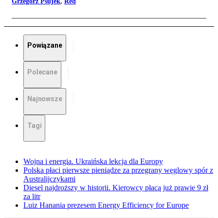
Grzegorz Psujek
,
Red
Powiązane
Polecane
Najnowsze
Tagi
Wojna i energia. Ukraińska lekcja dla Europy
Polska płaci pierwsze pieniądze za przegrany węglowy spór z
Australijczykami
Diesel najdroższy w historii. Kierowcy płacą już prawie 9 zł
za litr
Luiz Hanania prezesem Energy Efficiency for Europe