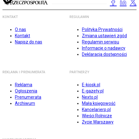
KONTAKT
REGULAMIN
O nas
Polityka Prywatności
Kontakt
Zmiana ustawień zgód
Napisz do nas
Regulamin serwisu
Informacje o nadawcy
Deklaracja dostępności
REKLAMA I PRENUMERATA
PARTNERZY
Reklama
E-kiosk.pl
Ogłoszenia
E-gazety.pl
Prenumerata
Nexto.pl
Archiwum
Mała księgowość
Kancelarierp.pl
Wieści Rolnicze
Życie Warszawy