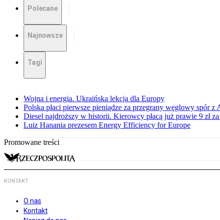
Polecane
Najnowsze
Tagi
Wojna i energia. Ukraińska lekcja dla Europy
Polska płaci pierwsze pieniądze za przegrany węglowy spór z 
Diesel najdroższy w historii. Kierowcy płacą już prawie 9 zł za 
Luiz Hanania prezesem Energy Efficiency for Europe
Promowane treści
KONTAKT
O nas
Kontakt