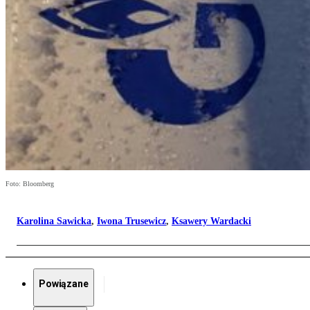
Foto: Bloomberg
Karolina Sawicka
,
Iwona Trusewicz
,
Ksawery Wardacki
Powiązane