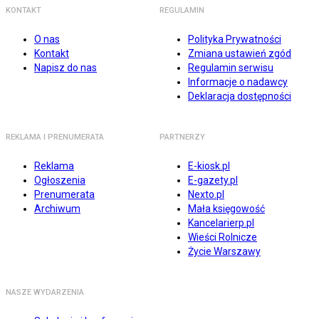
KONTAKT
REGULAMIN
O nas
Polityka Prywatności
Kontakt
Zmiana ustawień zgód
Napisz do nas
Regulamin serwisu
Informacje o nadawcy
Deklaracja dostępności
REKLAMA I PRENUMERATA
PARTNERZY
Reklama
E-kiosk.pl
Ogłoszenia
E-gazety.pl
Prenumerata
Nexto.pl
Archiwum
Mała księgowość
Kancelarierp.pl
Wieści Rolnicze
Życie Warszawy
NASZE WYDARZENIA