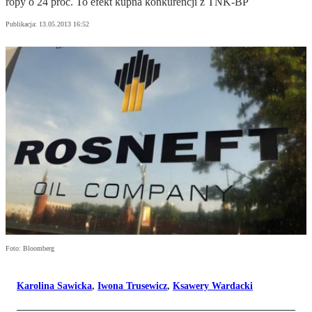
ropy o 24 proc. To efekt kupna konkurencji z TNK-BP
Publikacja:
13.05.2013 16:52
Foto: Bloomberg
Karolina Sawicka
,
Iwona Trusewicz
,
Ksawery Wardacki