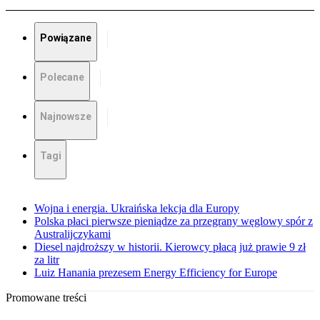
Powiązane
Polecane
Najnowsze
Tagi
Wojna i energia. Ukraińska lekcja dla Europy
Polska płaci pierwsze pieniądze za przegrany węglowy spór z
Australijczykami
Diesel najdroższy w historii. Kierowcy płacą już prawie 9 zł
za litr
Luiz Hanania prezesem Energy Efficiency for Europe
Promowane treści