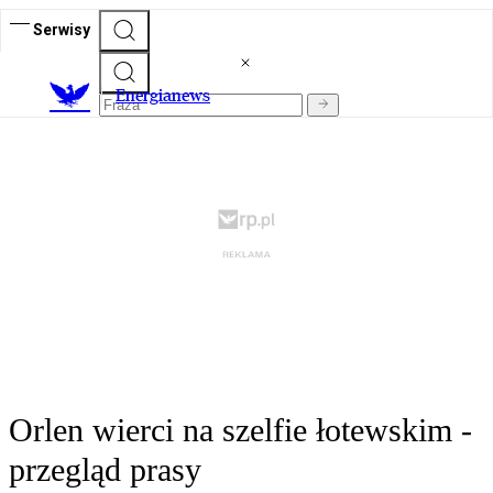
Serwisy
E
nergianews
Orlen wierci na szelfie łotewskim -
przegląd prasy