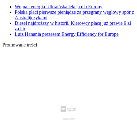
Wojna i energia. Ukraińska lekcja dla Europy
Polska płaci pierwsze pieniądze za przegrany węglowy spór z
Australijczykami
Diesel najdroższy w historii. Kierowcy płacą już prawie 9 zł
za litr
Luiz Hanania prezesem Energy Efficiency for Europe
Promowane treści