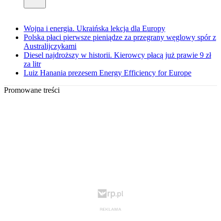
Wojna i energia. Ukraińska lekcja dla Europy
Polska płaci pierwsze pieniądze za przegrany węglowy spór z
Australijczykami
Diesel najdroższy w historii. Kierowcy płacą już prawie 9 zł
za litr
Luiz Hanania prezesem Energy Efficiency for Europe
Promowane treści