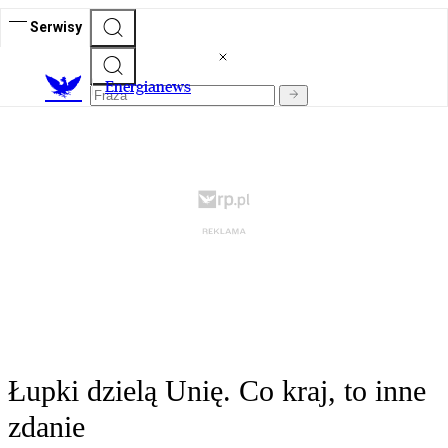
Serwisy
E
nergianews
Łupki dzielą Unię. Co kraj, to inne
zdanie