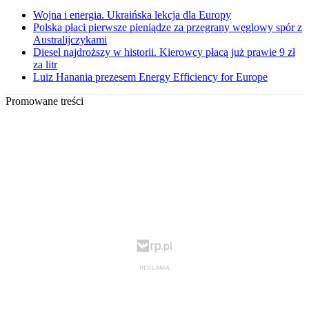
Wojna i energia. Ukraińska lekcja dla Europy
Polska płaci pierwsze pieniądze za przegrany węglowy spór z
Australijczykami
Diesel najdroższy w historii. Kierowcy płacą już prawie 9 zł
za litr
Luiz Hanania prezesem Energy Efficiency for Europe
Promowane treści