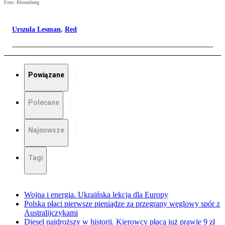
Foto: Bloomberg
Urszula Lesman
,
Red
Powiązane
Polecane
Najnowsze
Tagi
Wojna i energia. Ukraińska lekcja dla Europy
Polska płaci pierwsze pieniądze za przegrany węglowy spór z
Australijczykami
Diesel najdroższy w historii. Kierowcy płacą już prawie 9 zł