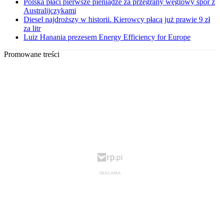
Polska płaci pierwsze pieniądze za przegrany węglowy spór z
Australijczykami
Diesel najdroższy w historii. Kierowcy płacą już prawie 9 zł
za litr
Luiz Hanania prezesem Energy Efficiency for Europe
Promowane treści