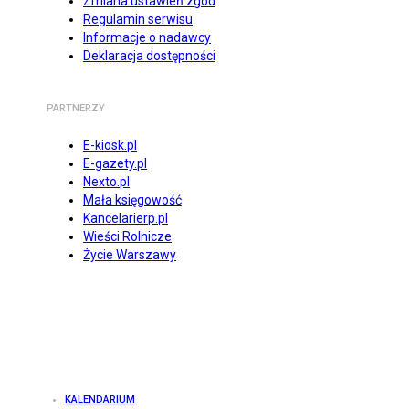
Zmiana ustawień zgód
Regulamin serwisu
Informacje o nadawcy
Deklaracja dostępności
PARTNERZY
E-kiosk.pl
E-gazety.pl
Nexto.pl
Mała księgowość
Kancelarierp.pl
Wieści Rolnicze
Życie Warszawy
KALENDARIUM