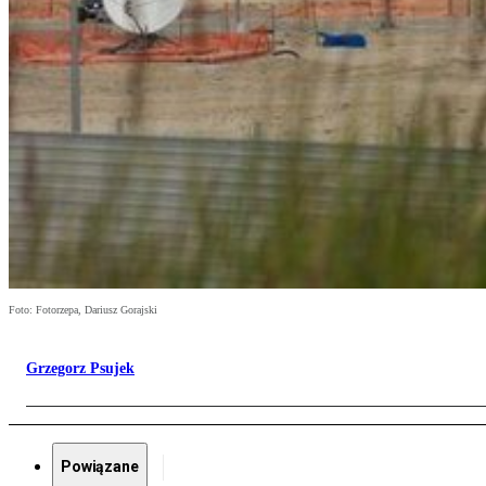
Foto: Fotorzepa, Dariusz Gorajski
Grzegorz Psujek
Powiązane