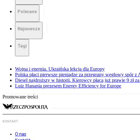
Polecane
Najnowsze
Tagi
Wojna i energia. Ukraińska lekcja dla Europy
Polska płaci pierwsze pieniądze za przegrany węglowy spór z 
Diesel najdroższy w historii. Kierowcy płacą już prawie 9 zł za 
Luiz Hanania prezesem Energy Efficiency for Europe
Promowane treści
KONTAKT
O nas