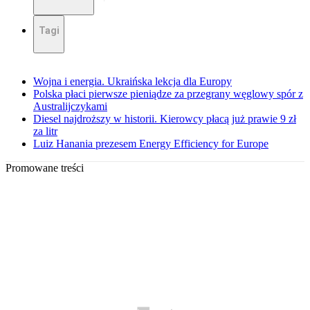
Tagi
Wojna i energia. Ukraińska lekcja dla Europy
Polska płaci pierwsze pieniądze za przegrany węglowy spór z
Australijczykami
Diesel najdroższy w historii. Kierowcy płacą już prawie 9 zł
za litr
Luiz Hanania prezesem Energy Efficiency for Europe
Promowane treści