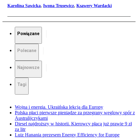
Karolina Sawicka
,
Iwona Trusewicz
,
Ksawery Wardacki
Powiązane
Polecane
Najnowsze
Tagi
Wojna i energia. Ukraińska lekcja dla Europy
Polska płaci pierwsze pieniądze za przegrany węglowy spór z
Australijczykami
Diesel najdroższy w historii. Kierowcy płacą już prawie 9 zł
za litr
Luiz Hanania prezesem Energy Efficiency for Europe