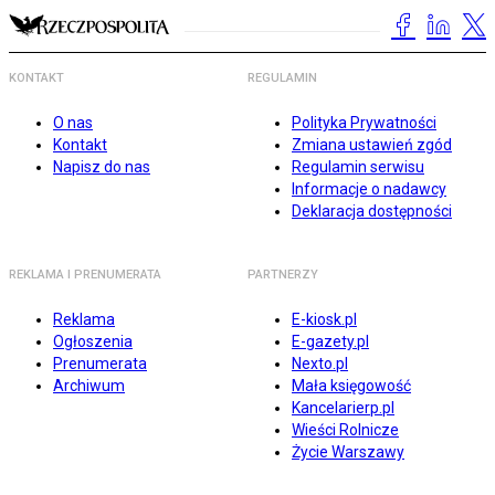
KONTAKT
REGULAMIN
O nas
Polityka Prywatności
Kontakt
Zmiana ustawień zgód
Napisz do nas
Regulamin serwisu
Informacje o nadawcy
Deklaracja dostępności
REKLAMA I PRENUMERATA
PARTNERZY
Reklama
E-kiosk.pl
Ogłoszenia
E-gazety.pl
Prenumerata
Nexto.pl
Archiwum
Mała księgowość
Kancelarierp.pl
Wieści Rolnicze
Życie Warszawy