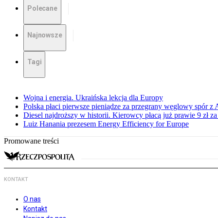
Polecane
Najnowsze
Tagi
Wojna i energia. Ukraińska lekcja dla Europy
Polska płaci pierwsze pieniądze za przegrany węglowy spór z 
Diesel najdroższy w historii. Kierowcy płacą już prawie 9 zł za 
Luiz Hanania prezesem Energy Efficiency for Europe
Promowane treści
KONTAKT
O nas
Kontakt