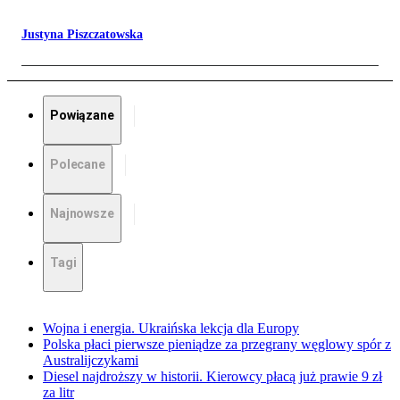
Justyna Piszczatowska
Powiązane
Polecane
Najnowsze
Tagi
Wojna i energia. Ukraińska lekcja dla Europy
Polska płaci pierwsze pieniądze za przegrany węglowy spór z
Australijczykami
Diesel najdroższy w historii. Kierowcy płacą już prawie 9 zł
za litr