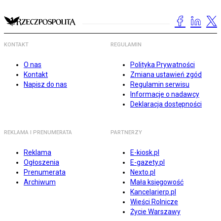
KONTAKT
REGULAMIN
O nas
Polityka Prywatności
Kontakt
Zmiana ustawień zgód
Napisz do nas
Regulamin serwisu
Informacje o nadawcy
Deklaracja dostępności
REKLAMA I PRENUMERATA
PARTNERZY
Reklama
E-kiosk.pl
Ogłoszenia
E-gazety.pl
Prenumerata
Nexto.pl
Archiwum
Mała księgowość
Kancelarierp.pl
Wieści Rolnicze
Życie Warszawy