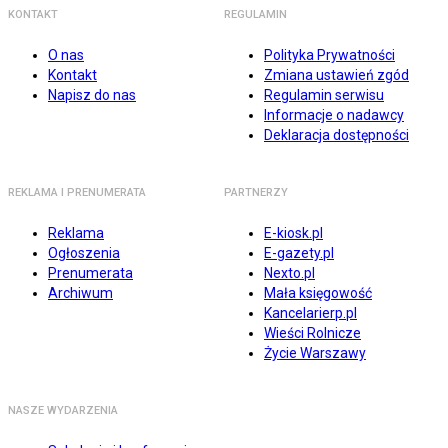
KONTAKT
REGULAMIN
O nas
Polityka Prywatności
Kontakt
Zmiana ustawień zgód
Napisz do nas
Regulamin serwisu
Informacje o nadawcy
Deklaracja dostępności
REKLAMA I PRENUMERATA
PARTNERZY
Reklama
E-kiosk.pl
Ogłoszenia
E-gazety.pl
Prenumerata
Nexto.pl
Archiwum
Mała księgowość
Kancelarierp.pl
Wieści Rolnicze
Życie Warszawy
NASZE WYDARZENIA