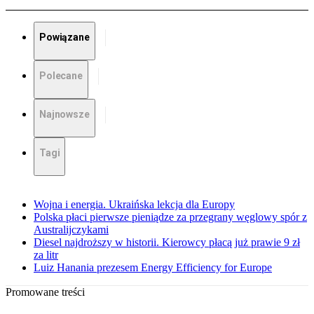
Powiązane
Polecane
Najnowsze
Tagi
Wojna i energia. Ukraińska lekcja dla Europy
Polska płaci pierwsze pieniądze za przegrany węglowy spór z
Australijczykami
Diesel najdroższy w historii. Kierowcy płacą już prawie 9 zł
za litr
Luiz Hanania prezesem Energy Efficiency for Europe
Promowane treści