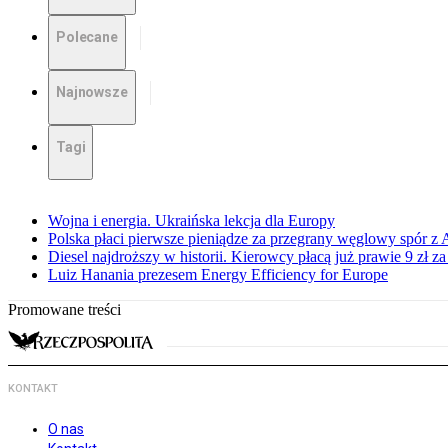
Polecane
Najnowsze
Tagi
Wojna i energia. Ukraińska lekcja dla Europy
Polska płaci pierwsze pieniądze za przegrany węglowy spór z 
Diesel najdroższy w historii. Kierowcy płacą już prawie 9 zł za 
Luiz Hanania prezesem Energy Efficiency for Europe
Promowane treści
KONTAKT
O nas