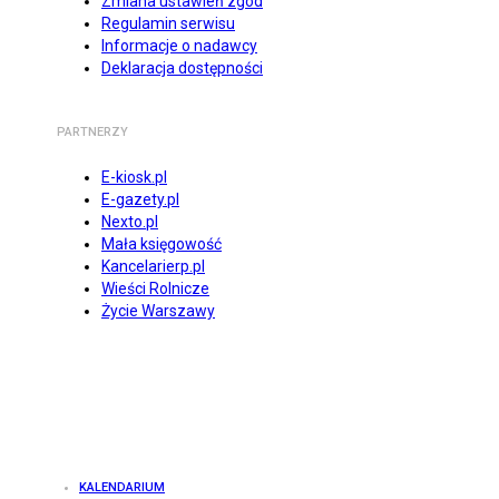
Zmiana ustawień zgód
Regulamin serwisu
Informacje o nadawcy
Deklaracja dostępności
PARTNERZY
E-kiosk.pl
E-gazety.pl
Nexto.pl
Mała księgowość
Kancelarierp.pl
Wieści Rolnicze
Życie Warszawy
KALENDARIUM